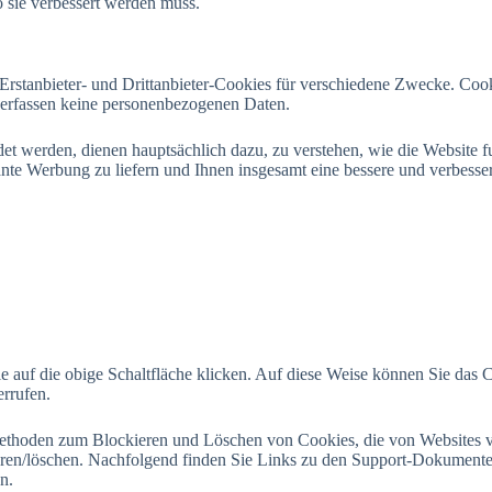
o sie verbessert werden muss.
rstanbieter- und Drittanbieter-Cookies für verschiedene Zwecke. Cook
ie erfassen keine personenbezogenen Daten.
et werden, dienen hauptsächlich dazu, zu verstehen, wie die Website fu
evante Werbung zu liefern und Ihnen insgesamt eine bessere und verbesse
ie auf die obige Schaltfläche klicken. Auf diese Weise können Sie das
errufen.
Methoden zum Blockieren und Löschen von Cookies, die von Websites 
eren/löschen. Nachfolgend finden Sie Links zu den Support-Dokumente
n.