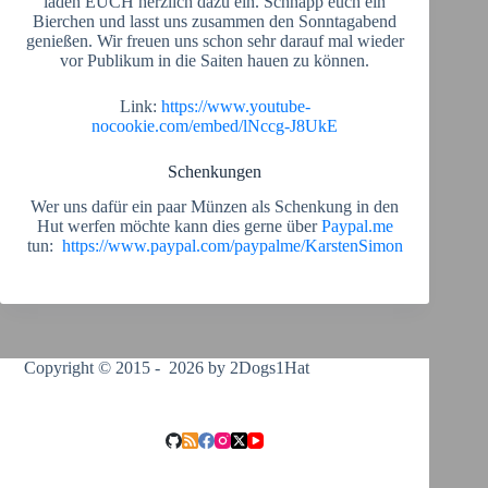
laden EUCH herzlich dazu ein. Schnapp euch ein
Bierchen und lasst uns zusammen den Sonntagabend
genießen. Wir freuen uns schon sehr darauf mal wieder
vor Publikum in die Saiten hauen zu können.
Link:
https://www.youtube-
nocookie.com/embed/lNccg-J8UkE
Schenkungen
Wer uns dafür ein paar Münzen als Schenkung in den
Hut werfen möchte kann dies gerne über
Paypal.me
tun:
https://www.paypal.com/paypalme/KarstenSimon
Copyright © 2015 - 2026 by 2Dogs1Hat