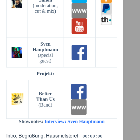
(moderation,
cut & mix)
Sven
Hauptmann
(special
guest)
Projekt:
Better
Than Us
(Band)
Shownotes:
Interview: Sven Hauptmann
Intro, Begrüßung, Hausmeisterei
00:00:00