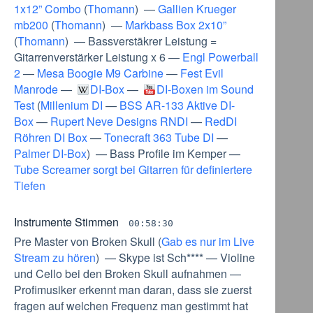
1x12” Combo
(
Thomann
) —
Gallien Krueger
mb200
(
Thomann
) —
Markbass Box 2x10”
(
Thomann
) —
Bassverstäkrer Leistung =
Gitarrenverstärker Leistung x 6
—
Engl Powerball
2
—
Mesa Boogie M9 Carbine
—
Fest Evil
Manrode
—
DI-Box
—
DI-Boxen im Sound
Test
(
Millenium DI
—
BSS AR-133 Aktive DI-
Box
—
Rupert Neve Designs RNDI
—
RedDI
Röhren DI Box
—
Tonecraft 363 Tube DI
—
Palmer DI-Box
) —
Bass Profile im Kemper
—
Tube Screamer sorgt bei Gitarren für definiertere
Tiefen
Instrumente Stimmen
00:58:30
Pre Master von Broken Skull
(
Gab es nur im Live
Stream zu hören
) —
Skype ist Sch****
—
Violine
und Cello bei den Broken Skull aufnahmen
—
Profimusiker erkennt man daran, dass sie zuerst
fragen auf welchen Frequenz man gestimmt hat