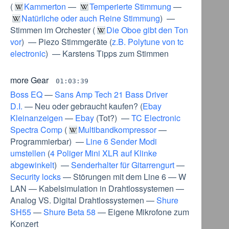
(
Kammerton
—
Temperierte Stimmung
—
Natürliche oder auch Reine Stimmung
) —
Stimmen im Orchester
(
Die Oboe gibt den Ton
vor
) —
Piezo Stimmgeräte
(
z.B. Polytune von tc
electronic
) —
Karstens Tipps zum Stimmen
more Gear
01:03:39
Boss EQ
—
Sans Amp Tech 21 Bass Driver
D.I.
—
Neu oder gebraucht kaufen?
(
Ebay
Kleinanzeigen
—
Ebay
(
Tot?
) —
TC Electronic
Spectra Comp
(
Multibandkompressor
—
Programmierbar
) —
Line 6 Sender Modi
umstellen
(
4 Poliger Mini XLR auf Klinke
abgewinkelt
) —
Senderhalter für Gitarrengurt
—
Security locks
—
Störungen mit dem Line 6
—
W
LAN
—
Kabelsimulation in Drahtlossystemen
—
Analog VS. Digital Drahtlossystemen
—
Shure
SH55
—
Shure Beta 58
—
Eigene Mikrofone zum
Konzert