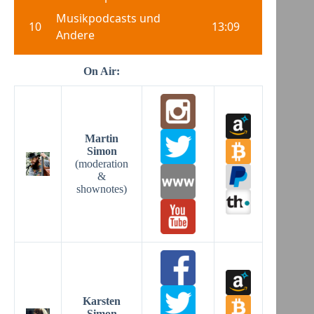
On Air:
Martin
Simon
(moderation
&
shownotes)
Karsten
Simon