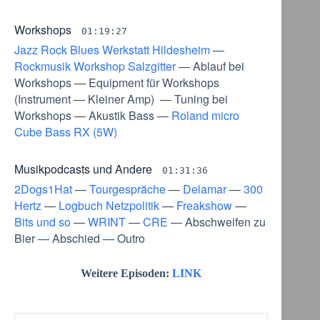
Workshops
01:19:27
Jazz Rock Blues Werkstatt Hildesheim
—
Rockmusik Workshop Salzgitter
—
Ablauf bei
Workshops
—
Equipment für Workshops
(
Instrument
—
Kleiner Amp
) —
Tuning bei
Workshops
—
Akustik Bass
—
Roland micro
Cube Bass RX (5W)
Musikpodcasts und Andere
01:31:36
2Dogs1Hat
—
Tourgespräche
—
Delamar
—
300
Hertz
—
Logbuch Netzpolitik
—
Freakshow
—
Bits und so
—
WRINT
—
CRE
—
Abschweifen zu
Bier
—
Abschied
—
Outro
Weitere Episoden:
LINK