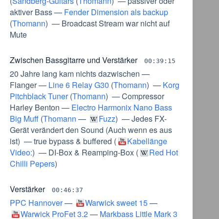
(
Sandberg-Guitars
(
Thomann
) —
passiver oder
aktiver Bass
—
Fender Dimension als backup
(
Thomann
) —
Broadcast Stream war nicht auf
Mute
Zwischen Bassgitarre und Verstärker
00:39:15
20 Jahre lang kam nichts dazwischen
—
Flanger
—
Line 6 Relay G30
(
Thomann
) —
Korg
Pitchblack Tuner
(
Thomann
) —
Compressor
Harley Benton
—
Electro Harmonix Nano Bass
Big Muff
(
Thomann
—
Fuzz
) —
Jedes FX-
Gerät verändert den Sound
(
Auch wenn es aus
ist
) —
true bypass & buffered
(
Kabellänge
Video:
) —
DI-Box & Reamping-Box
(
Red Hot
Chilli Pepers
)
Verstärker
00:46:37
PPC Hannover
—
Warwick sweet 15
—
Warwick ProFet 3.2
—
Markbass Little Mark 3