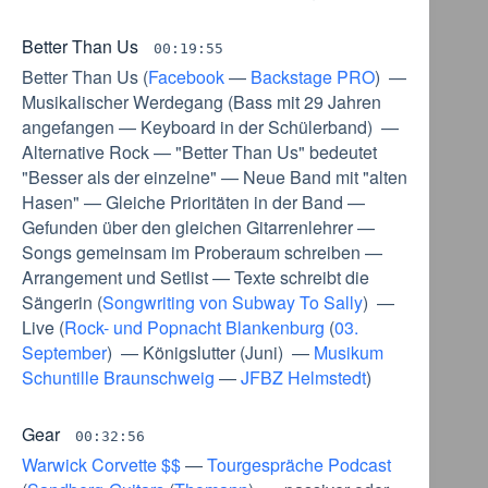
Better Than Us
00:19:55
Better Than Us
(
Facebook
—
Backstage PRO
) —
Musikalischer Werdegang
(
Bass mit 29 Jahren
angefangen
—
Keyboard in der Schülerband
) —
Alternative Rock
—
"Better Than Us" bedeutet
"Besser als der einzelne"
—
Neue Band mit "alten
Hasen"
—
Gleiche Prioritäten in der Band
—
Gefunden über den gleichen Gitarrenlehrer
—
Songs gemeinsam im Proberaum schreiben
—
Arrangement und Setlist
—
Texte schreibt die
Sängerin
(
Songwriting von Subway To Sally
) —
Live
(
Rock- und Popnacht Blankenburg
(
03.
September
) —
Königslutter
(
Juni
) —
Musikum
Schuntille Braunschweig
—
JFBZ Helmstedt
)
Gear
00:32:56
Warwick Corvette $$
—
Tourgespräche Podcast