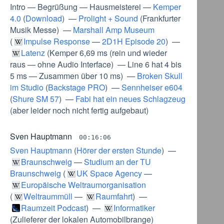
Intro
—
Begrüßung
—
Hausmeisterei
—
Kemper
4.0
(
Download
) —
Prolight + Sound
(
Frankfurter
Musik Messe
) —
Marshall Amp Museum
(
Impulse Response
—
2D1H Episode 20
) —
Latenz
(
Kemper 6,69 ms
(
rein und wieder
raus
—
ohne Audio Interface
) —
Line 6 hat 4 bis
5 ms
—
Zusammen über 10 ms
) —
Broken Skull
im Studio
(
Backstage PRO
) —
Sennheiser e604
(
Shure SM 57
) —
Fabi hat ein neues Schlagzeug
(
aber leider noch nicht fertig aufgebaut
)
Sven Hauptmann
00:16:06
Sven Hauptmann
(
Hörer der ersten Stunde
) —
Braunschweig
—
Studium an der TU
Braunschweig
(
UK Space Agency
—
Europäische Weltraumorganisation
(
Weltraummüll
—
Raumfahrt
) —
Raumzeit Podcast
) —
Informatiker
(
Zulieferer der lokalen Automobilbrange
)