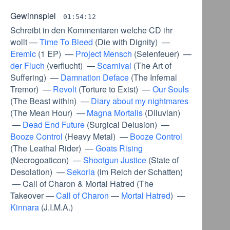
Gewinnspiel
01:54:12
Schreibt in den Kommentaren welche CD ihr
wollt
—
Time To Bleed
(
Die with Dignity
) —
Eremic
(
1 EP
) —
Project Mensch
(
Selenfeuer
) —
der Fluch
(
verflucht
) —
Scarnival
(
The Art of
Suffering
) —
Damnation Deface
(
The Infernal
Tremor
) —
Revolt
(
Torture to Exist
) —
Our Souls
(
The Beast within
) —
Diary about my nightmares
(
The Mean Hour
) —
Magna Mortalis
(
Diluvian
)
—
Dead End Future
(
Surgical Delusion
) —
Booze Control
(
Heavy Metal
) —
Booze Control
(
The Leathal Rider
) —
Goats Rising
(
Necrogoaticon
) —
Shootgun Justice
(
State of
Desolation
) —
Sekoria
(
im Reich der Schatten
)
—
Call of Charon & Mortal Hatred
(
The
Takeover
—
Call of Charon
—
Mortal Hatred
) —
Kinnara
(
J.I.M.A.
)