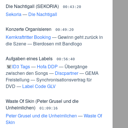
Die Nachtigall (SEKORIA)
00:43:20
Sekoria
—
Die Nachtigall
Konzerte Organisieren
00:49:20
Kernkraftritter Booking
—
Gewinn geht zurück in
die Szene
—
Bierdosen mit Bandlogo
Aufgaben eines Labels
00:56:40
ID3 Tags
—
Hofa DDP
—
Übergänge
zwischen den Songs
—
Discpartner
—
GEMA
Freistellung
—
Synchronisationsvertrag für
DVD
—
Label Code GLV
Waste Of Skin (Peter Grusel und die
Unheimlichen)
01:09:16
Peter Grusel und die Unheimlichen
—
Waste Of
Skin