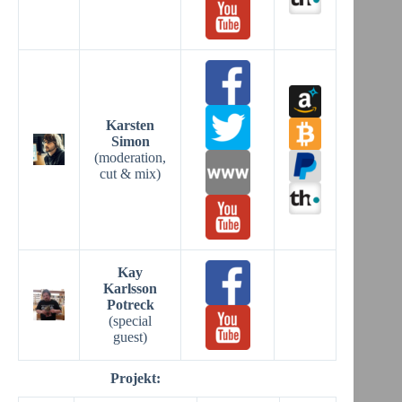
Karsten
Simon
(moderation,
cut & mix)
Kay
Karlsson
Potreck
(special
guest)
Projekt: