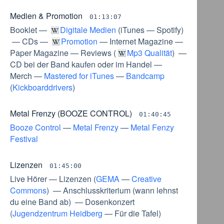
Medien & Promotion
01:13:07
Booklet
—
Digitale Medien
(
iTunes
—
Spotify
)
—
CDs
—
Promotion
—
Internet Magazine
—
Paper Magazine
—
Reviews
(
Mp3 Qualität
) —
CD bei der Band kaufen oder im Handel
—
Merch
—
Mastered for iTunes
—
Bandcamp
(
Kickboarddrivers
)
Metal Frenzy (BOOZE CONTROL)
01:40:45
Booze Control
—
Metal Frenzy
—
Metal Fenzy
Festival
Lizenzen
01:45:00
Live Hörer
—
Lizenzen
(
GEMA
—
Creative
Commons
) —
Anschlusskriterium
(
wann lehnst
du eine Band ab
) —
Dosenkonzert
(
Jugendzentrum Heidberg
—
Für die Tafel
)