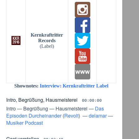
Kernkraftritter
Records
(Label)
Shownotes:
Interview: Kernkraftritter Label
Intro, Begrüßung, Hausmeisterei
00:00:00
Intro
—
Begrüßung
—
Hausmeisterei
—
Das
Episoden Durcheinander
(
Revolt
) —
delamar
—
Musiker Podcast
Gast vorstellen