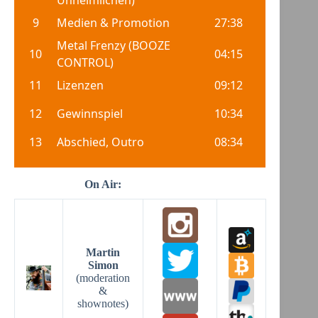
On Air:
Martin
Simon
(moderation
&
shownotes)