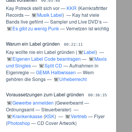
00:03:40
Kay Potreck stellt sich vor
—
KKR
(
Kernkraftritter
Records
—
Musik Label
) —
Kay hat viele
Bands live gefilmt
—
Sampler und Live DVD‘s
—
Es gibt zu wenig Punk
—
Vernetzen ist wichtig
Warum ein Label gründen
00:22:11
Kay wollte nie ein Label gründen
(
Label
) —
Eigenen Label Code beantragen
—
Maxis
und Singles
—
Split CD
—
Aufnahmen in
Eigenregie
—
GEMA Halbwissen
—
Wem
gehören die Songs
—
Urheberrecht
Voraussetzungen zum Label gründen
00:36:35
Gewerbe anmelden
(
Gewerbeamt
—
Ordnungsamt
—
Steuerberater
) —
Krankenkasse
(
KSK
) —
Vertrieb
—
Flyer
(
Photoshop
—
CD Cover Artwork
)