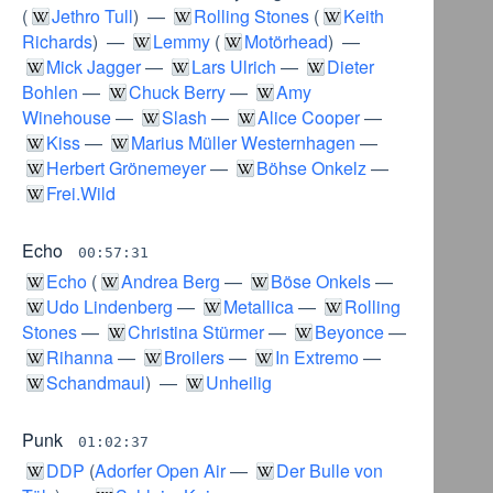
(
Jethro Tull
) —
Rolling Stones
(
Keith
Richards
) —
Lemmy
(
Motörhead
) —
Mick Jagger
—
Lars Ulrich
—
Dieter
Bohlen
—
Chuck Berry
—
Amy
Winehouse
—
Slash
—
Alice Cooper
—
Kiss
—
Marius Müller Westernhagen
—
Herbert Grönemeyer
—
Böhse Onkelz
—
Frei.Wild
Echo
00:57:31
Echo
(
Andrea Berg
—
Böse Onkels
—
Udo Lindenberg
—
Metallica
—
Rolling
Stones
—
Christina Stürmer
—
Beyonce
—
Rihanna
—
Broilers
—
In Extremo
—
Schandmaul
) —
Unheilig
Punk
01:02:37
DDP
(
Adorfer Open Air
—
Der Bulle von