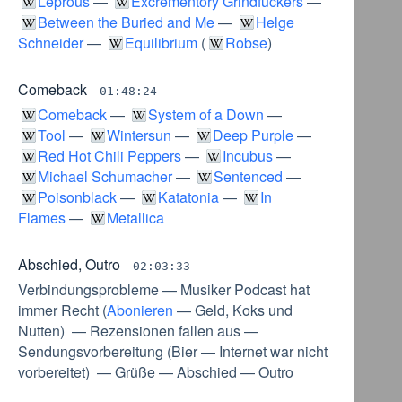
Leprous
—
Excrementory Grindfuckers
—
Between the Buried and Me
—
Helge
Schneider
—
Equilibrium
(
Robse
)
Comeback
01:48:24
Comeback
—
System of a Down
—
Tool
—
Wintersun
—
Deep Purple
—
Red Hot Chili Peppers
—
Incubus
—
Michael Schumacher
—
Sentenced
—
Poisonblack
—
Katatonia
—
In
Flames
—
Metallica
Abschied, Outro
02:03:33
Verbindungsprobleme
—
Musiker Podcast hat
immer Recht
(
Abonieren
—
Geld, Koks und
Nutten
) —
Rezensionen fallen aus
—
Sendungsvorbereitung
(
Bier
—
Internet war nicht
vorbereitet
) —
Grüße
—
Abschied
—
Outro