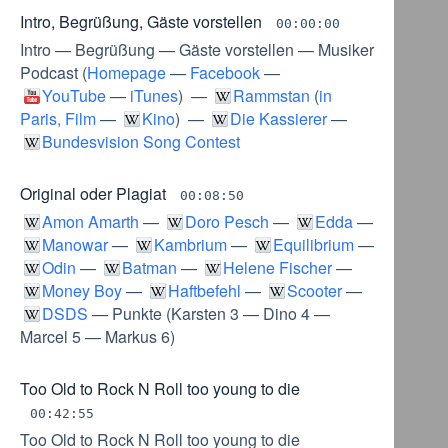
Intro, Begrüßung, Gäste vorstellen
00:00:00
Intro
—
Begrüßung
—
Gäste vorstellen
—
Musiker
Podcast
(
Homepage
—
Facebook
—
YouTube
—
iTunes
) —
Rammstan
(
in
Paris, Film
—
Kino
) —
Die Kassierer
—
Bundesvision Song Contest
Original oder Plagiat
00:08:50
Amon Amarth
—
Doro Pesch
—
Edda
—
Manowar
—
Kambrium
—
Equilibrium
—
Odin
—
Batman
—
Helene Fischer
—
Money Boy
—
Haftbefehl
—
Scooter
—
DSDS
—
Punkte
(
Karsten 3
—
Dino 4
—
Marcel 5
—
Markus 6
)
Too Old to Rock N Roll too young to die
00:42:55
Too Old to Rock N Roll too young to die