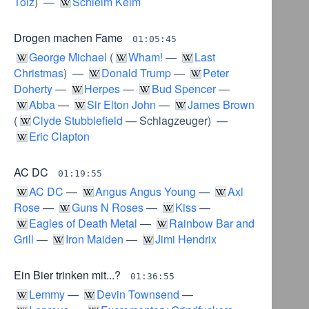
Tölz
) —
Schleim Keim
Drogen machen Fame
01:05:45
George Michael
(
Wham!
—
Last
Christmas
) —
Donald Trump
—
Peter
Doherty
—
Herpes
—
Bud Spencer
—
Abba
—
Sir Elton John
—
James Brown
(
Clyde Stubblefield
—
Schlagzeuger
) —
Eric Clapton
AC DC
01:19:55
AC DC
—
Angus Angus Young
—
Axl
Rose
—
Guns N Roses
—
Kiss
—
Eagles of Death Metal
—
Rainbow Bar and
Grill
—
Iron Maiden
—
Jimi Hendrix
Ein Bier trinken mit...?
01:36:55
Lemmy
—
Devin Townsend
—