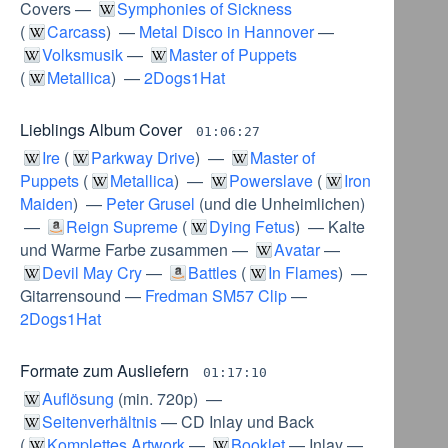
Covers
—
Symphonies of Sickness
(
Carcass
) —
Metal Disco in Hannover
—
Volksmusik
—
Master of Puppets
(
Metallica
) —
2Dogs1Hat
Lieblings Album Cover
01:06:27
Ire
(
Parkway Drive
) —
Master of
Puppets
(
Metallica
) —
Powerslave
(
Iron
Maiden
) —
Peter Grusel
(
und die Unheimlichen
)
—
Reign Supreme
(
Dying Fetus
) —
Kalte
und Warme Farbe zusammen
—
Avatar
—
Devil May Cry
—
Battles
(
In Flames
) —
Gitarrensound
—
Fredman SM57 Clip
—
2Dogs1Hat
Formate zum Ausliefern
01:17:10
Auflösung
(
min. 720p
) —
Seitenverhältnis
—
CD Inlay und Back
(
Komplettes Artwork
—
Booklet
—
Inlay
—