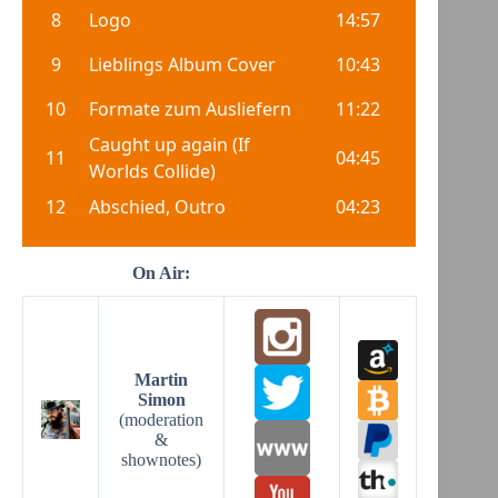
On Air:
Martin
Simon
(moderation
&
shownotes)