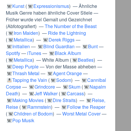
Kunst
(
Expressionismus
) —
Ähnliche
Musik Genre haben ähnliche Cover Stiele
—
Früher wurde viel Gemalt und Gezeichnet
(
Abfotografiert
) —
The Number of the Beast
(
Iron Maiden
) —
Ride the Lightning
(
Metallica
) —
Derek Riggs
—
Initialien
—
Blind Guardian
—
Bunt
—
Spotify
—
iTunes
—
Black Album
(
Metallica
) —
White Album
(
Beatles
) —
Deep Purple
—
Von der Masse abheben
—
Thrash Metal
—
Agent Orange
—
Tapping the Vain
(
Sodom
) —
Cannibal
Corpse
—
Grindcore
—
Skum
(
Napalm
Death
) —
Jeff Walker
(
Carcass
) —
Making Movies
(
Dire Straits
) —
Reise,
Reise
(
Rammstein
) —
Follow the Reaper
(
Children of Bodom
) —
Worst Metal Cover
—
Pop Musik