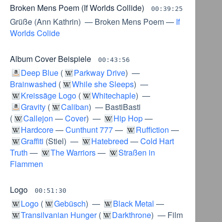
Broken Mens Poem (If Worlds Collide)
00:39:25
Grüße
(
Ann Kathrin
) —
Broken Mens Poem
—
If
Worlds Colide
Album Cover Beispiele
00:43:56
Deep Blue
(
Parkway Drive
) —
Brainwashed
(
While she Sleeps
) —
Kreissäge Logo
(
Whitechaple
) —
Gravity
(
Caliban
) —
BastiBasti
(
Callejon
—
Cover
) —
Hip Hop
—
Hardcore
—
Cunthunt 777
—
Ruffiction
—
Graffiti
(
Stiel
) —
Hatebreed
—
Cold Hart
Truth
—
The Warriors
—
Straßen in
Flammen
Logo
00:51:30
Logo
(
Gebüsch
) —
Black Metal
—
Transilvanian Hunger
(
Darkthrone
) —
Film