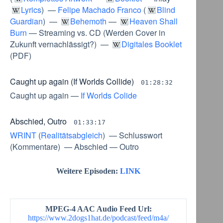
Lyrics
) —
Felipe Machado Franco
(
Blind
Guardian
) —
Behemoth
—
Heaven Shall
Burn
—
Streaming vs. CD
(
Werden Cover in
Zukunft vernachlässigt?
) —
Digitales Booklet
(
PDF
)
Caught up again (If Worlds Collide)
01:28:32
Caught up again
—
If Worlds Colide
Abschied, Outro
01:33:17
WRINT
(
Realitätsabgleich
) —
Schlusswort
(
Kommentare
) —
Abschied
—
Outro
Weitere Episoden:
LINK
MPEG-4 AAC Audio Feed Url:
https://www.2dogs1hat.de/podcast/feed/m4a/