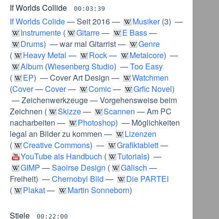
If Worlds Collide
00:03:39
If Worlds Colide
—
Seit 2016
—
Musiker
(
3
) —
Instrumente
(
Gitarre
—
E Bass
—
Drums
) —
war mal Gitarrist
—
Genre
(
Heavy Metal
—
Rock
—
Metalcore
) —
Album
(
Wiesenberg Studio
) —
Too Easy
(
EP
) —
Cover Art Design
—
Watchmen
(
Cover
—
Cover
—
Comic
—
Grfic Novel
)
—
Zeichenwerkzeuge
—
Vorgehensweise beim
Zeichnen
(
Skizze
—
Scannen
—
Am PC
nacharbeiten
—
Photoshop
) —
Möglichkeiten
legal an Bilder zu kommen
—
Lizenzen
(
Creative Commons
) —
Grafiktablett
—
YouTube als Handbuch
(
Tutorials
) —
GIMP
—
Saoirse Design
(
Gälisch
—
Freiheit
) —
Chernobyl Bild
—
Die PARTEI
(
Plakat
—
Martin Sonneborn
)
Stiele
00:22:00