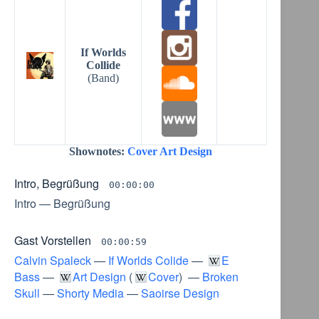
If Worlds
Collide
(Band)
Shownotes:
Cover Art Design
Intro, Begrüßung
00:00:00
Intro
—
Begrüßung
Gast Vorstellen
00:00:59
Calvin Spaleck
—
If Worlds Colide
—
E
Bass
—
Art Design
(
Cover
) —
Broken
Skull
—
Shorty Media
—
Saoirse Design