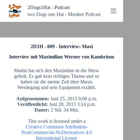
Zum
2Dogs1Hat - Podcast
Inhalt
springen
two Dogs one Hat - Musiker Podcast
2D1H - 009 - Interview: Maxi
Interview mit Maximilian Werner von Kambrium
Martin hat sich den Maximilan in die Show
geholt. Es gab kein richtiges Thema und so
haben sie die meiste Zeit über Maxis
Werdegang und sein Equipment erzählt.
Aufgenommen:
Juni 25, 2015 6:00 p.m.
Veröffentlicht:
Juni 28, 2015 3:24 p.m.
Dauer:
2 Std. 34 Min.
This work is licensed under a
Creative Commons Attribution-
NonCommercial-NoDerivatives 4.0
International License