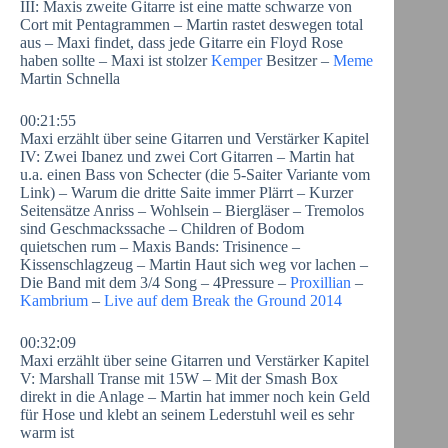
III: Maxis zweite Gitarre ist eine matte schwarze von
Cort mit Pentagrammen – Martin rastet deswegen total
aus – Maxi findet, dass jede Gitarre ein Floyd Rose
haben sollte – Maxi ist stolzer
Kemper
Besitzer –
Meme
Martin Schnella
00:21:55
Maxi erzählt über seine Gitarren und Verstärker Kapitel
IV: Zwei Ibanez und zwei Cort Gitarren – Martin hat
u.a. einen Bass von Schecter (die 5-Saiter Variante vom
Link) – Warum die dritte Saite immer Plärrt – Kurzer
Seitensätze Anriss – Wohlsein – Biergläser – Tremolos
sind Geschmackssache – Children of Bodom
quietschen rum – Maxis Bands: Trisinence –
Kissenschlagzeug – Martin Haut sich weg vor lachen –
Die Band mit dem 3/4 Song – 4Pressure –
Proxillian
–
Kambrium
–
Live auf dem Break the Ground 2014
00:32:09
Maxi erzählt über seine Gitarren und Verstärker Kapitel
V: Marshall Transe mit 15W – Mit der Smash Box
direkt in die Anlage – Martin hat immer noch kein Geld
für Hose und klebt an seinem Lederstuhl weil es sehr
warm ist