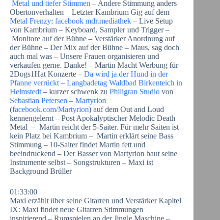
Metal und tiefer Stimmen
– Andere Stimmung anders
Obertonverhalten – Letzter Kambrium Gig auf dem
Metal Frenzy
:
facebook
mdr.mediathek
– Live Setup
von Kambrium – Keyboard, Sampler und Trigger –
Monitore auf der Bühne – Verstärker Anordnung auf
der Bühne – Der Mix auf der Bühne – Maus, sag doch
auch mal was – Unsere Frauen organisieren und
verkaufen gerne. Danke! – Martin Macht Werbung für
2Dogs1Hat Konzerte –
Da wird ja der Hund in der
Pfanne verrückt
–
Langbadetag Waldbad Birkenteich in
Helmstedt
– kurzer schwenk zu
Philigran Studio
von
Sebastian Petersen
–
Martyrion
(
facebook.com/Martyrion
) auf dem Out and Loud
kennengelernt – Post Apokalyptischer Melodic Death
Metal – Martin reicht der 5-Saiter. Für mehr Saiten ist
kein Platz bei Kambrium – Martin erklärt seine Bass
Stimmung – 10-Saiter findet Martin fett und
beeindruckend – Der Basser von Martyrion baut seine
Instrumente selbst – Songstrukturen – Maxi ist
Background Brüller
01:33:00
Maxi erzählt über seine Gitarren und Verstärker Kapitel
IX: Maxi findet neue Gitarren Stimmungen
inspirierend – Rumspielen an der Jingle Maschine –