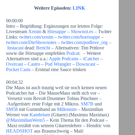
Weitere Episoden:
LINK
00:00:00
Intro – Begrüßung: Ergänzungen zur letzten Folge:
Livestream
Xenim
&
Hörsuppe
–
Shownot.es
– Twitter
Links:
twitter.com/xenim
–
twitter.com/hoersuppe
–
twitter.com/DieShownotes
–
twitter.com/podlove_org
–
Instacast
dead:
Bericht
– Alternativen: Tim Pritlove
sowie die Hörsuppe empfehlen
Podcat
: – Weitere
Alternativen sind u.a.:
Apple Podcasts
–
iCatcher
–
Overcast
–
Castro
–
Pod Wrangler
–
Downcast
–
Pocket Casts
– Erstmal eine Sauce trinken
00:04:32
Die Maus ist auch traurig weil sie noch keinen neuen
Podcatcher hat – Die MauseMaus stellt sich vor –
Versetzt vom Revolt Drummer Tobias Püschner –
Aufgerüstet: erste Folge mit 2 Mikros.
SM7B
und
SM58
mit Gummiband an
Millenium
– Maximilian
Werner von
Kambrium
(Gitarre) (Maximus Maximax)
@MaximilianWern5
– Kein Thema für den Podcast –
Maxi erzählt von seinem Gitarrenlehrer – Hendric von
HEADSHOT
aus Braunschweig – Mail: