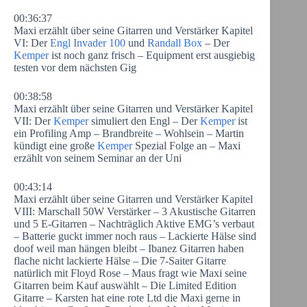
00:36:37
Maxi erzählt über seine Gitarren und Verstärker Kapitel
VI: Der
Engl Invader 100
und
Randall Box
– Der
Kemper
ist noch ganz frisch – Equipment erst ausgiebig
testen vor dem nächsten Gig
00:38:58
Maxi erzählt über seine Gitarren und Verstärker Kapitel
VII: Der
Kemper
simuliert den Engl – Der
Kemper
ist
ein Profiling Amp – Brandbreite – Wohlsein – Martin
kündigt eine große
Kemper
Spezial Folge an – Maxi
erzählt von seinem Seminar an der Uni
00:43:14
Maxi erzählt über seine Gitarren und Verstärker Kapitel
VIII: Marschall 50W Verstärker – 3 Akustische Gitarren
und 5 E-Gitarren – Nachträglich Aktive EMG’s verbaut
– Batterie guckt immer noch raus – Lackierte Hälse sind
doof weil man hängen bleibt – Ibanez Gitarren haben
flache nicht lackierte Hälse – Die 7-Saiter Gitarre
natürlich mit Floyd Rose – Maus fragt wie Maxi seine
Gitarren beim Kauf auswählt – Die Limited Edition
Gitarre – Karsten hat eine rote Ltd die Maxi gerne in