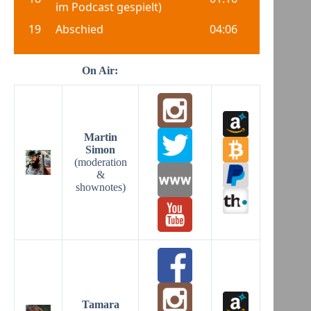
On Air:
Martin
Simon
(moderation
&
shownotes)
Tamara