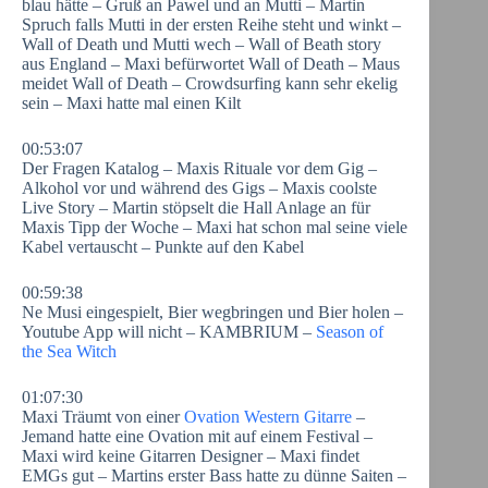
blau hätte – Gruß an Pawel und an Mutti – Martin
Spruch falls Mutti in der ersten Reihe steht und winkt –
Wall of Death und Mutti wech – Wall of Beath story
aus England – Maxi befürwortet Wall of Death – Maus
meidet Wall of Death – Crowdsurfing kann sehr ekelig
sein – Maxi hatte mal einen Kilt
00:53:07
Der Fragen Katalog – Maxis Rituale vor dem Gig –
Alkohol vor und während des Gigs – Maxis coolste
Live Story – Martin stöpselt die Hall Anlage an für
Maxis Tipp der Woche – Maxi hat schon mal seine viele
Kabel vertauscht – Punkte auf den Kabel
00:59:38
Ne Musi eingespielt, Bier wegbringen und Bier holen –
Youtube App will nicht – KAMBRIUM –
Season of
the Sea Witch
01:07:30
Maxi Träumt von einer
Ovation Western Gitarre
–
Jemand hatte eine Ovation mit auf einem Festival –
Maxi wird keine Gitarren Designer – Maxi findet
EMGs gut – Martins erster Bass hatte zu dünne Saiten –