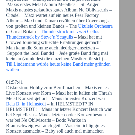
Maxis erstes Metal Album Metallica – St. Anger –
Maxis neustes gekauftes gutes Album Ne Obliviscaris –
Citadel – Maxi wartet auf ein neues Fear Factory
Album – Maxi und Tamara erzählen über Coversongs
von großen und kleinen Bands – The
Ukulele Orchestra
of Great Britain –
Thunderstruck mit zwei Cellos
–
Thunderstruck by Steve’n’Seagulls
– Maxi hat mit
Crowed founding schlechte Erfahrungen gemacht –
Man kann die Summe auch niedriger ansetzten –
Support the local Bands! – Jede große Band fing mal
klein an (zumindest die einzelnen Musiker für sich) –
Till Lindemann würde heute keine Band mehr gründen
wollen
01:57:41
Diskussion: Hobby zum Beruf machen – Maxis erstes
Live Konzert war Korn – Maxi hat in Italien ein Thrash
Metal Konzert gehört – Maus ihr erstes Konzert war
Bela B. in Helmstedt
– In HELMSTEDT? IN
HELMSTEDT! – Maus ihr letzter Konzert Besuch war
bei Septicflesh – Maxis letzter cooler Konzertbesuch
war bei Ne Obliviscaris – Bodo Wartke in
Braunschweig war auch geil – Was ein richtig gutes
Konzert ausmacht – Baby soll auch mal mitmachen