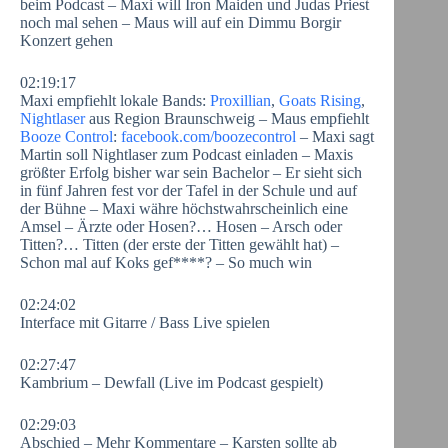
beim Podcast – Maxi will Iron Maiden und Judas Priest
noch mal sehen – Maus will auf ein Dimmu Borgir
Konzert gehen
02:19:17
Maxi empfiehlt lokale Bands:
Proxillian
,
Goats Rising
,
Nightlaser
aus Region Braunschweig – Maus empfiehlt
Booze Control
:
facebook.com/boozecontrol
– Maxi sagt
Martin soll Nightlaser zum Podcast einladen – Maxis
größter Erfolg bisher war sein Bachelor – Er sieht sich
in fünf Jahren fest vor der Tafel in der Schule und auf
der Bühne – Maxi währe höchstwahrscheinlich eine
Amsel – Ärzte oder Hosen?… Hosen – Arsch oder
Titten?… Titten (der erste der Titten gewählt hat) –
Schon mal auf Koks gef****? – So much win
02:24:02
Interface mit Gitarre / Bass Live spielen
02:27:47
Kambrium – Dewfall (Live im Podcast gespielt)
02:29:03
Abschied – Mehr Kommentare – Karsten sollte ab