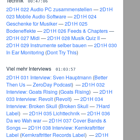
Technik
00:47:06
2D1H 022 Audio PC zusammenstellen
—
2D1H
023 Mobile Audio Software
—
2D1H 024
Geschenke für Musiker
—
2D1H 025
Bodeneffekte
—
2D1H 026 Feeds & Chapters
—
2D1H 027 Midi
—
2D1H 028 Musik Quiz II
—
2D1H 029 Instrumente selber bauen
—
2D1H 030
In Ear Monitoring
(
Dont Try This
)
Viel mehr Interviews
01:03:57
2D1H 031 Interview: Sven Hauptmann
(
Better
Then Us
—
ZeroDay Podcast
) —
2D1H 032
Interview: Goats Rising
(
Goats Rising
) —
2D1H
033 Interview: Revolt
(
Revolt
) —
2D1H 034
Interview: Broken Skull
(
Broken Skull
—
7Hard
Label
) —
2D1H 035 Lichttechnik
—
2D1H 036
Da wo Wah war
—
2D1H 037 Cover Bands &
Songs
—
2D1H 038 Interview: Kernkraftritter
Label
(
Kernkraftritter Records Label
) —
2D1H