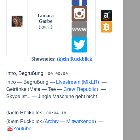
Tamara
Garbe
(guest)
Shownotes:
(k)ein Rückblick
Intro, Begrüßung
00:00:00
Intro
—
Begrüßung
—
Livestream
(
MixLR
) —
Getränke
(
Mate
—
Tee
—
Crew Republic
) —
Skype ist...
—
Jingle Maschine geht nicht
(k)ein Rückblick
00:04:18
(k)ein Rückblick
(
Archiv
—
Mittwirkende
) —
Youtube