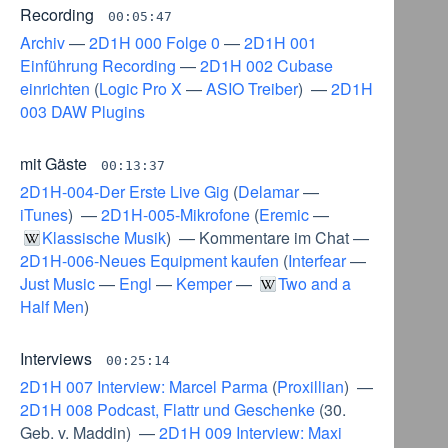
Recording
00:05:47
Archiv
—
2D1H 000 Folge 0
—
2D1H 001
Einführung Recording
—
2D1H 002 Cubase
einrichten
(
Logic Pro X
—
ASIO Treiber
) —
2D1H
003 DAW Plugins
mit Gäste
00:13:37
2D1H-004-Der Erste Live Gig
(
Delamar
—
iTunes
) —
2D1H-005-Mikrofone
(
Eremic
—
Klassische Musik
) —
Kommentare im Chat
—
2D1H-006-Neues Equipment kaufen
(
Interfear
—
Just Music
—
Engl
—
Kemper
—
Two and a
Half Men
)
Interviews
00:25:14
2D1H 007 Interview: Marcel Parma
(
Proxillian
) —
2D1H 008 Podcast, Flattr und Geschenke
(
30.
Geb. v. Maddin
) —
2D1H 009 Interview: Maxi