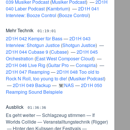
039 Musiker Podcast
(
Musiker Podcast
) —
2D1H
040 Laber Podcast
(
Kambrium
) —
2D1H 041
Interview: Booze Control
(
Booze Control
)
Mehr Technik
01:19:01
2D1H 042 Kemper für Bass
—
2D1H 043
Interview: Shotgun Justice
(
Shotgun Justice
) —
2D1H 044 Cubase 9
(
Cubase
) —
2D1H 045
Orchestration
(
East West Composer Cloud
) —
2D1H 046 Live Rig
(
Guitar Pro
—
Conspiria
) —
2D1H 047 Reamping
—
2D1H 048 Too old to
Rock N Roll, too young to die!
(
Musiker Podcast
)
—
2D1H 049 Backup
—
NAS
—
2D1H 050
Reamping Sound Beispiele
Ausblick
01:36:36
Es geht weiter
—
Schlagzeug stimmen
—
If
Worlds Collide
—
Veranstalltungstechnik
(
Rigger
)
—
Hinter den Kulissen der Festivals
—