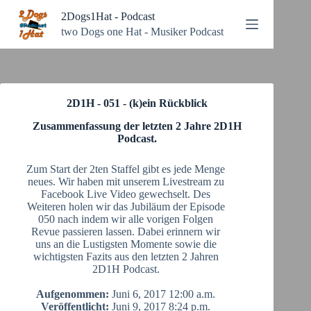
Zum
2Dogs1Hat - Podcast
Inhalt
springen
two Dogs one Hat - Musiker Podcast
2D1H - 051 - (k)ein Rückblick
Zusammenfassung der letzten 2 Jahre 2D1H
Podcast.
Zum Start der 2ten Staffel gibt es jede Menge
neues. Wir haben mit unserem Livestream zu
Facebook Live Video gewechselt. Des
Weiteren holen wir das Jubiläum der Episode
050 nach indem wir alle vorigen Folgen
Revue passieren lassen. Dabei erinnern wir
uns an die Lustigsten Momente sowie die
wichtigsten Fazits aus den letzten 2 Jahren
2D1H Podcast.
Aufgenommen:
Juni 6, 2017 12:00 a.m.
Veröffentlicht:
Juni 9, 2017 8:24 p.m.