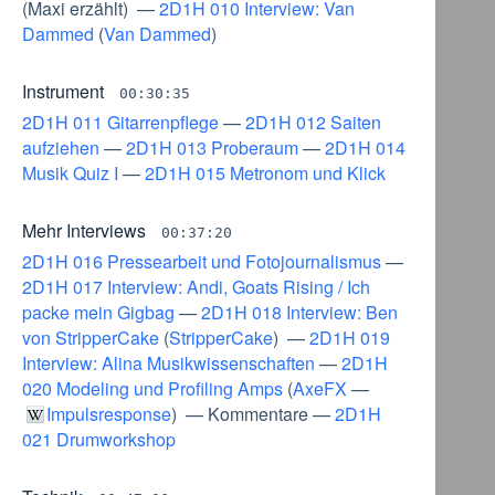
(
Maxi erzählt
) —
2D1H 010 Interview: Van
Dammed
(
Van Dammed
)
Instrument
00:30:35
2D1H 011 Gitarrenpflege
—
2D1H 012 Saiten
aufziehen
—
2D1H 013 Proberaum
—
2D1H 014
Musik Quiz I
—
2D1H 015 Metronom und Klick
Mehr Interviews
00:37:20
2D1H 016 Pressearbeit und Fotojournalismus
—
2D1H 017 Interview: Andi, Goats Rising / Ich
packe mein Gigbag
—
2D1H 018 Interview: Ben
von StripperCake
(
StripperCake
) —
2D1H 019
Interview: Alina Musikwissenschaften
—
2D1H
020 Modeling und Profiling Amps
(
AxeFX
—
Impulsresponse
) —
Kommentare
—
2D1H
021 Drumworkshop