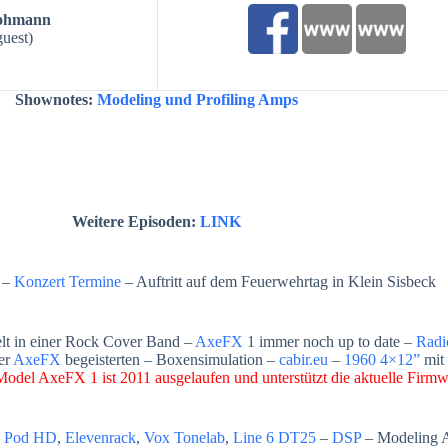
ohmann
guest)
Shownotes:
Modeling und Profiling Amps
Weitere Episoden:
LINK
–
Konzert Termine
– Auftritt auf dem Feuerwehrtag in Klein Sisbeck
ielt in einer Rock Cover Band –
AxeFX
1 immer noch up to date –
Radi
ler
AxeFX
begeisterten – Boxensimulation –
cabir.eu
–
1960 4×12”
mit
l AxeFX 1 ist 2011 ausgelaufen und unterstützt die aktuelle Fir
–
Pod HD
,
Elevenrack
,
Vox Tonelab
,
Line 6 DT25
–
DSP
– Modeling A