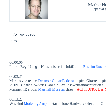
Markus H
(special 
Intro
00:00:00
Intro
00:00:00
Intro – Begrüßung – Hausmeisterei – Jubiläum –
Bass im Studio
00:03:21
Markus vorstellen:
Delamar Guitar Podcast
– spielt Gitarre – sp
29.09. 3 jahre alt – jedes Jahr ein AxeFest – zusammentreffen al
kommen IR’s vom
Marshall Museum
dazu –
ACHTUNG: Das Mode
00:13:27
Was sind
Modeling Amps
– stand alone Hardware oder am PC 