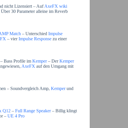
d nicht Lizensiert – Auf
AxeFX wiki
 Über 30 Parameter alleine im Reverb
AMP Match
– Unterschied
Impulse
eFX
– vier
Impulse Response
zu einer
– Bass Profile im
Kemper
– Der
Kemper
 angewiesen,
AxeFX
auf den Umgang mit
men – Soundvergleich Amp,
Kemper
und
x Q12
–
Full Range Speaker
– Billig klingt
or –
UE 4 Pro