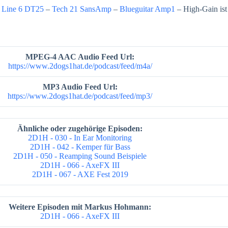
–
Line 6 DT25
–
Tech 21 SansAmp
–
Blueguitar Amp1
– High-Gain ist
MPEG-4 AAC Audio Feed Url:
https://www.2dogs1hat.de/podcast/feed/m4a/
MP3 Audio Feed Url:
https://www.2dogs1hat.de/podcast/feed/mp3/
Ähnliche oder zugehörige Episoden:
2D1H - 030 - In Ear Monitoring
2D1H - 042 - Kemper für Bass
2D1H - 050 - Reamping Sound Beispiele
2D1H - 066 - AxeFX III
2D1H - 067 - AXE Fest 2019
Weitere Episoden mit Markus Hohmann:
2D1H - 066 - AxeFX III