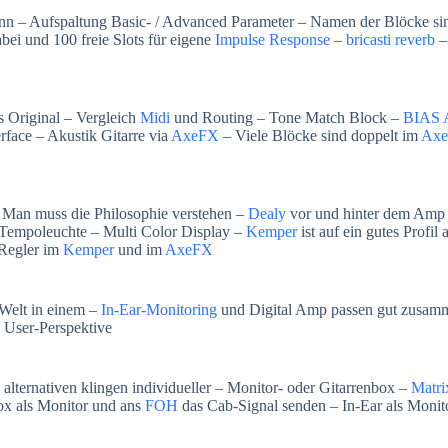
nn – Aufspaltung Basic- / Advanced Parameter – Namen der Blöcke sin
ei und 100 freie Slots für eigene
Impulse Response
–
bricasti reverb
–
ls Original – Vergleich
Midi
und Routing – Tone Match Block –
BIAS 
rface – Akustik Gitarre via
AxeFX
– Viele Blöcke sind doppelt im
Ax
– Man muss die Philosophie verstehen –
Dealy
vor und hinter dem Amp 
 Tempoleuchte – Multi Color Display –
Kemper
ist auf ein gutes Profil
 Regler im
Kemper
und im
AxeFX
 Welt in einem –
In-Ear-Monitoring
und Digital Amp passen gut zusam
 User-Perspektive
alternativen klingen individueller – Monitor- oder Gitarrenbox –
Matri
x als Monitor und ans
FOH
das Cab-Signal senden – In-Ear als Monit