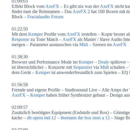
01:09:03
Effekt Block vom
AxeFX
– Es gibt nix was der
AxeFX
nicht ka
findet man die Reinnamen – Das
AxeFX
2 hat 100 Boxen mit dab
Block –
Fractalaudio Forum
01:22:50
Mit dem
Kemper
Profile vom
AxeFX
erstellen – Kopie besser a
Response
zu Tone Match –
AxeFX
als Master / Slave Audio Inte
mergen – Parameter austauschen via
Midi
– Szenen im
AxeFX
01:38:30
Browser und Performance Mode im
Kemper
–
Dealy
spillover 
ist übersichtlicher – Konzerte mit
Sequenzer
via
Midi
schalten –
dem Gerät –
Kemper
ist anwenderfreundlich zum Spielen – EQ
01:56:58
Fremde und eigene Profile – Studiosound Live – Alle Amps der
AxeFX
–
Kemper
haben früher Synthesizer gebaut – Design aus
02:09:57
Zusätzlich benötigtes Equipment (Endstufe und Box) – Günstige 
kacke –
db opera md-12
–
thomann the box mon a 12
– Stage Bo
02:27:00