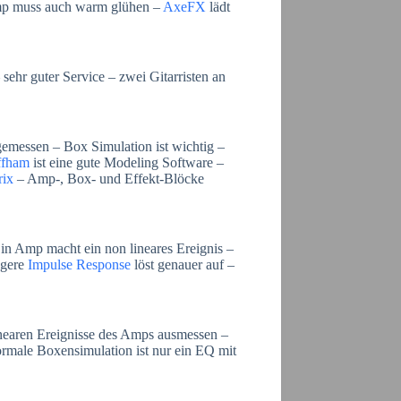
mp muss auch warm glühen –
AxeFX
lädt
sehr guter Service – zwei Gitarristen an
emessen – Box Simulation ist wichtig –
ffham
ist eine gute Modeling Software –
rix
– Amp-, Box- und Effekt-Blöcke
in Amp macht ein non lineares Ereignis –
ngere
Impulse Response
löst genauer auf –
nearen Ereignisse des Amps ausmessen –
rmale Boxensimulation ist nur ein EQ mit