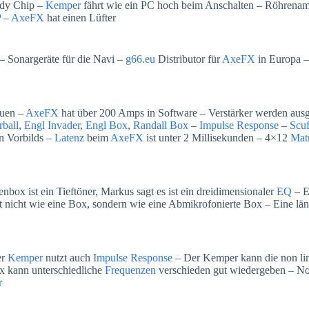
ndy Chip –
Kemper
fährt wie ein PC hoch beim Anschalten – Röhrena
P
–
AxeFX
hat einen Lüfter
– Sonargeräte für die Navi –
g66.eu
Distributor für
AxeFX
in Europa – 
auen –
AxeFX
hat über 200 Amps in Software – Verstärker werden ausg
ball
,
Engl Invader
,
Engl Box
,
Randall Box
–
Impulse Response
–
Scu
en Vorbilds –
Latenz
beim
AxeFX
ist unter 2 Millisekunden – 4×12
Mat
enbox ist ein Tieftöner, Markus sagt es ist ein dreidimensionaler
EQ
– E
t nicht wie eine Box, sondern wie eine Abmikrofonierte Box – Eine lä
er
Kemper
nutzt auch
Impulse Response
– Der Kemper kann die non li
x kann unterschiedliche
Frequenzen
verschieden gut wiedergeben – No
r