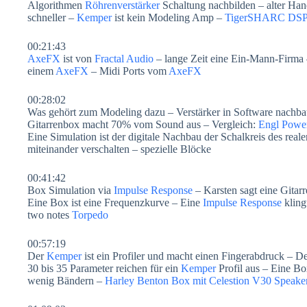
Algorithmen
Röhrenverstärker
Schaltung nachbilden – alter Ha
schneller –
Kemper
ist kein Modeling Amp –
TigerSHARC DS
00:21:43
AxeFX
ist von
Fractal Audio
– lange Zeit eine Ein-Mann-Firma 
einem
AxeFX
– Midi Ports vom
AxeFX
00:28:02
Was gehört zum Modeling dazu – Verstärker in Software nachb
Gitarrenbox macht 70% vom Sound aus – Vergleich:
Engl Power
Eine Simulation ist der digitale Nachbau der Schalkreis des real
miteinander verschalten – spezielle Blöcke
00:41:42
Box Simulation via
Impulse Response
– Karsten sagt eine Gitarr
Eine Box ist eine Frequenzkurve – Eine
Impulse Response
kling
two notes
Torpedo
00:57:19
Der
Kemper
ist ein Profiler und macht einen Fingerabdruck – D
30 bis 35 Parameter reichen für ein
Kemper
Profil aus – Eine Bo
wenig Bändern –
Harley Benton Box mit Celestion V30 Speake