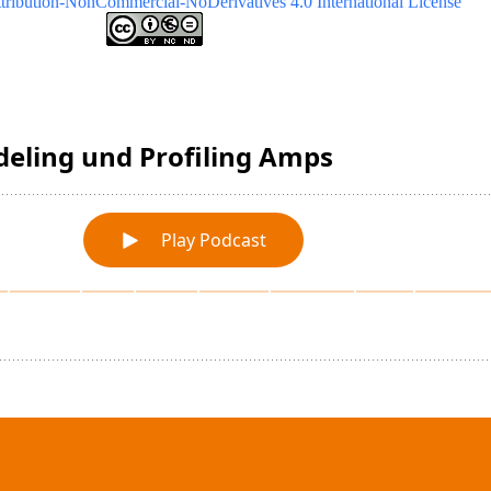
ribution-NonCommercial-NoDerivatives 4.0 International License