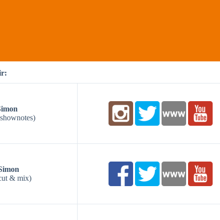
r:
Simon
 shownotes)
Simon
cut & mix)