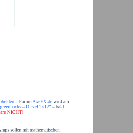
ohelden
– Forum
AxeFX.de
wird am
greenbacks
–
Diezel 2×12”
– bald
mware NICHT!
mps sollen mit mathematischen