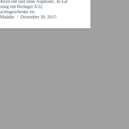
 Mixen mit und ohne Auphonic, In Ear
oring mit Beringer X32,
achtsgeschenke etc.
Maddin
Dezember 30, 2015