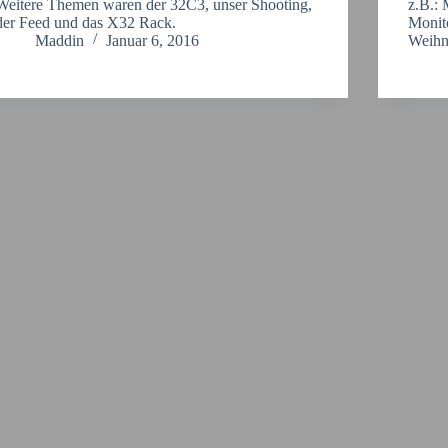
Weitere Themen waren der 32C3, unser Shooting,
z.B.:
der Feed und das X32 Rack.
Monit
Maddin
Januar 6, 2016
Weihn