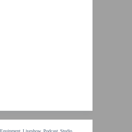
Equipment
,
Liveshow
,
Podcast
,
Studio
,