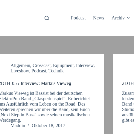
Podcast
News
Archiv
Allgemein
,
Crosscast
,
Equipment
,
Interview
,
Liveshow
,
Podcast
,
Technik
2D1H-055-Interview: Markus Vieweg
2D1H-
Markus Vieweg ist Bassist bei der deutschen
Zusam
ElektroPop Band „Glasperlenspiel“. Er berichtet
letzte
uns Ausführlich vom Leben on the Road. Des
Band 
Weiteren sprechen wir über die Band, sein Buch
Studi
„Next Step in Bass“ sowie seinen musikalischen
ausfü
Werdegang.
gibt 
Maddin
Oktober 18, 2017