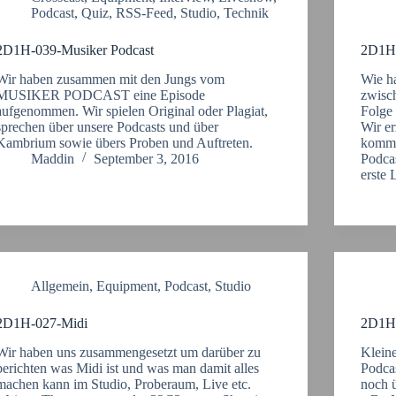
Podcast
,
Quiz
,
RSS-Feed
,
Studio
,
Technik
2D1H-039-Musiker Podcast
2D1H
Wir haben zusammen mit den Jungs vom
Wie h
MUSIKER PODCAST eine Episode
zwisc
aufgenommen. Wir spielen Original oder Plagiat,
Folge 
sprechen über unsere Podcasts und über
Wir e
Kambrium sowie übers Proben und Auftreten.
komme
Maddin
September 3, 2016
Podcas
erste
Allgemein
,
Equipment
,
Podcast
,
Studio
2D1H-027-Midi
2D1H-
Wir haben uns zusammengesetzt um darüber zu
Klein
berichten was Midi ist und was man damit alles
Podca
machen kann im Studio, Proberaum, Live etc.
noch 