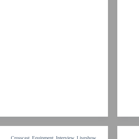
Crosscast
,
Equipment
,
Interview
,
Liveshow
,