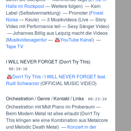
Halle im Rockpool
—
Weitere folgen
) —
Kein
Label
(
Selbstvermarktung
) —
Promoter
(
Finest
Noise
—
Keule
) —
3 Musikvideos
(
Live
—
Story
Video mit Performance teil
—
Sexy Sänger Video
)
—
Johannes Bölig aus Leipzig macht die Videos
(
Musikvideoagentur
—
YouTube Kanal
) —
Tape TV
I WILL NEVER FORGET (Don't Try This)
00:19:16
Don't Try This / I WILL NEVER FORGET feat.
Rudi Schwarzer
(
OFFICIAL MUSIC VIDEO
)
Orchestration / Genre / Kontakt / Links
00:23:10
Orchestration mit Midi Piano im Proberaum
—
Beim Modern Metal ist alles erlaubt
(
Don't Try
This klingen wie eine Kombination aus Metalcore
und Melodic Death Metal
) —
Konzert in der