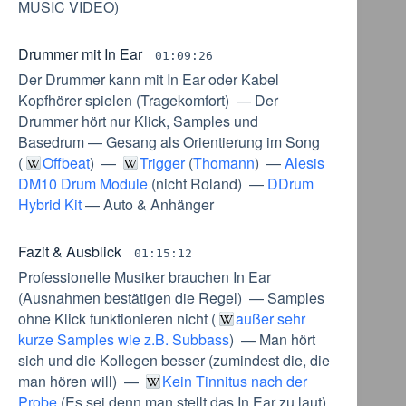
MUSIC VIDEO
)
Drummer mit In Ear
01:09:26
Der Drummer kann mit In Ear oder Kabel
Kopfhörer spielen
(
Tragekomfort
) —
Der
Drummer hört nur Klick, Samples und
Basedrum
—
Gesang als Orientierung im Song
(
Offbeat
) —
Trigger
(
Thomann
) —
Alesis
DM10 Drum Module
(
nicht Roland
) —
DDrum
Hybrid Kit
—
Auto & Anhänger
Fazit & Ausblick
01:15:12
Professionelle Musiker brauchen In Ear
(
Ausnahmen bestätigen die Regel
) —
Samples
ohne Klick funktionieren nicht
(
außer sehr
kurze Samples wie z.B. Subbass
) —
Man hört
sich und die Kollegen besser
(
zumindest die, die
man hören will
) —
Kein Tinnitus nach der
Probe
(
Es sei denn man stellt das In Ear zu laut
)