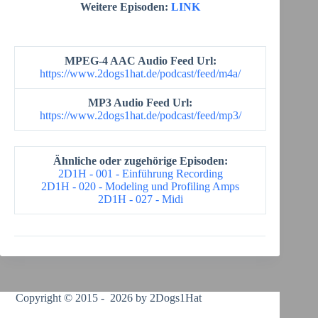
Weitere Episoden:
LINK
MPEG-4 AAC Audio Feed Url:
https://www.2dogs1hat.de/podcast/feed/m4a/
MP3 Audio Feed Url:
https://www.2dogs1hat.de/podcast/feed/mp3/
Ähnliche oder zugehörige Episoden:
2D1H - 001 - Einführung Recording
2D1H - 020 - Modeling und Profiling Amps
2D1H - 027 - Midi
Copyright © 2015 - 2026 by 2Dogs1Hat