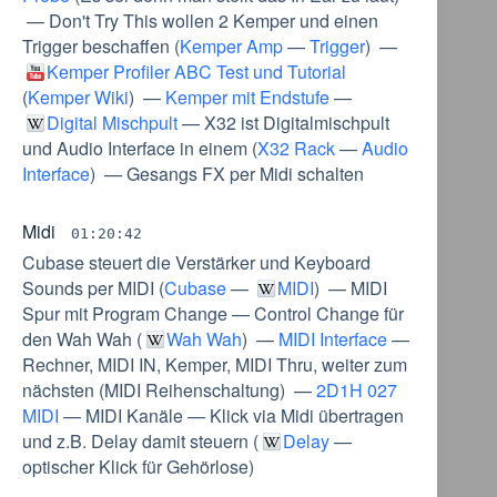
—
Don't Try This wollen 2 Kemper und einen
Trigger beschaffen
(
Kemper Amp
—
Trigger
) —
Kemper Profiler ABC Test und Tutorial
(
Kemper Wiki
) —
Kemper mit Endstufe
—
Digital Mischpult
—
X32 ist Digitalmischpult
und Audio Interface in einem
(
X32 Rack
—
Audio
Interface
) —
Gesangs FX per Midi schalten
Midi
01:20:42
Cubase steuert die Verstärker und Keyboard
Sounds per MIDI
(
Cubase
—
MIDI
) —
MIDI
Spur mit Program Change
—
Control Change für
den Wah Wah
(
Wah Wah
) —
MIDI Interface
—
Rechner, MIDI IN, Kemper, MIDI Thru, weiter zum
nächsten
(
MIDI Reihenschaltung
) —
2D1H 027
MIDI
—
MIDI Kanäle
—
Klick via Midi übertragen
und z.B. Delay damit steuern
(
Delay
—
optischer Klick für Gehörlose
)