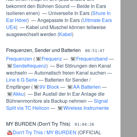
bekommt den Bühnen Sound
—
Beide In Ears
isolieren einen
) —
Universelle In Ears
(
Shure In
Ear Hörer
) —
Angepasste In Ears
(
Ultimate Ears
UE4
) —
Kabel und Muschel können teilweise
ausgewechselt werden
(
Kabel
)
Frequenzen, Sender und Batterien
00:51:47
Frequenzen
(
Frequenz
—
Frequenzband
—
Sendefrequenz
) —
Bei Störungen den Kanal
wechseln
—
Automatisch freien Kanal suchen
—
Line 6 G Serie
—
Batterien für Sender /
Empfänger
(
9V Block
—
AA Batterien
—
Akku
) —
Bei Ausfall der In Ear Anlage die
Bühnenmonitore als Backup nehmen
—
Signal
Split via TC Helicon
—
Wireless Instrumente
MY BURDEN (Don't Try This)
01:04:26
Don't Try This / MY BURDEN
(
OFFICIAL