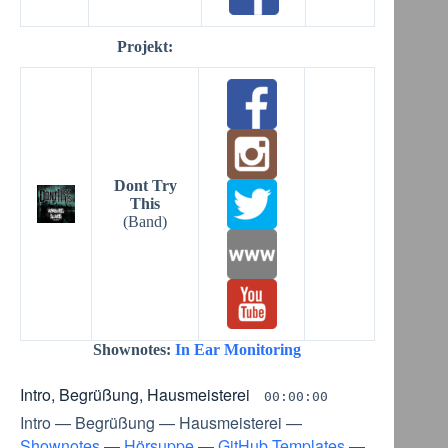
Projekt:
Dont Try
This
(Band)
Shownotes:
In Ear Monitoring
Intro, Begrüßung, Hausmeisterei
00:00:00
Intro
—
Begrüßung
—
Hausmeisterei
—
Shownotes
—
Hörsuppe
—
GitHub Templates
—