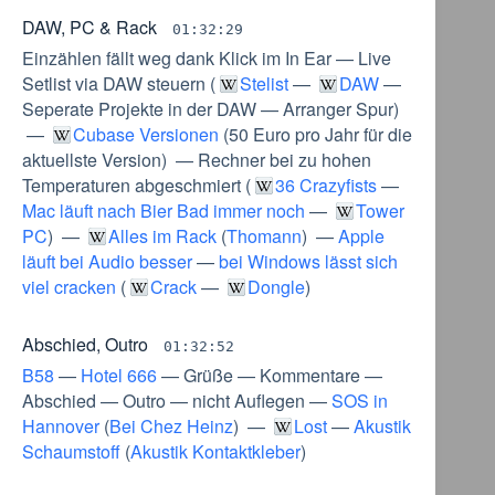
DAW, PC & Rack
01:32:29
Einzählen fällt weg dank Klick im In Ear
—
Live
Setlist via DAW steuern
(
Stelist
—
DAW
—
Seperate Projekte in der DAW
—
Arranger Spur
)
—
Cubase Versionen
(
50 Euro pro Jahr für die
aktuellste Version
) —
Rechner bei zu hohen
Temperaturen abgeschmiert
(
36 Crazyfists
—
Mac läuft nach Bier Bad immer noch
—
Tower
PC
) —
Alles im Rack
(
Thomann
) —
Apple
läuft bei Audio besser
—
bei Windows lässt sich
viel cracken
(
Crack
—
Dongle
)
Abschied, Outro
01:32:52
B58
—
Hotel 666
—
Grüße
—
Kommentare
—
Abschied
—
Outro
—
nicht Auflegen
—
SOS in
Hannover
(
Bei Chez Heinz
) —
Lost
—
Akustik
Schaumstoff
(
Akustik Kontaktkleber
)