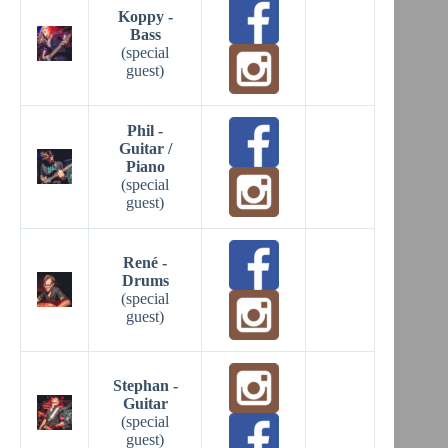
Koppy -
Bass
(special
guest)
Phil -
Guitar /
Piano
(special
guest)
René -
Drums
(special
guest)
Stephan -
Guitar
(special
guest)