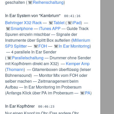
geschalten
(
Reihenschaltung
)
In Ear System von "Kambrium"
00:41:16
Behringer X32 Rack
—
Tablet
(
iPad
) —
Smartphone
—
iTunes APP
—
Guide Track
Spuren einzeln mischbar
—
Signale der
Instrumente über Splitt Box aufteilen
(
Millenium
SP3 Splitter
—
FOH
—
In Ear Monitoring
)
—
4 parallele In Ear Sender
(
Parallelschaltung
—
Drummer ohne Sender
mit Kopfhörern direkt am X32
) —
Kemper Amp
(
Thomann
) —
Gitarrenboxen überflüssig
(
leiser
Bühnensound
) —
Monitor Mix vom FOH oder
selber machen
—
Zeitmanagement beim
Aufbau
—
In Ear Monitoring im Proberaum
(
Anfangs Klick über PA im Proberaum
—
PA
)
In Ear Kopfhörer
00:46:23
Nur einen Knopf im Ohr
(
Das andere Ohr