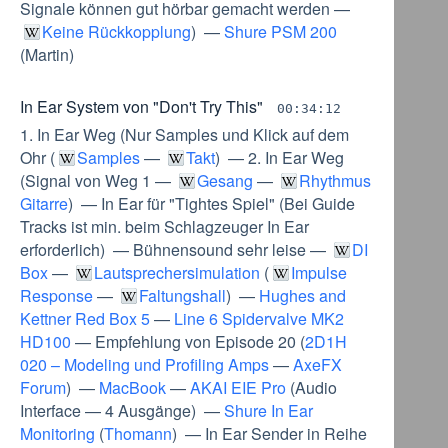
Signale können gut hörbar gemacht werden
—
Keine Rückkopplung
) —
Shure PSM 200
(
Martin
)
In Ear System von "Don't Try This"
00:34:12
1. In Ear Weg
(
Nur Samples und Klick auf dem
Ohr
(
Samples
—
Takt
) —
2. In Ear Weg
(
Signal von Weg 1
—
Gesang
—
Rhythmus
Gitarre
) —
In Ear für "Tightes Spiel"
(
Bei Guide
Tracks ist min. beim Schlagzeuger In Ear
erforderlich
) —
Bühnensound sehr leise
—
DI
Box
—
Lautsprechersimulation
(
Impulse
Response
—
Faltungshall
) —
Hughes and
Kettner Red Box 5
—
Line 6 Spidervalve MK2
HD100
—
Empfehlung von Episode 20
(
2D1H
020 – Modeling und Profiling Amps
—
AxeFX
Forum
) —
MacBook
—
AKAI EIE Pro
(
Audio
Interface
—
4 Ausgänge
) —
Shure In Ear
Monitoring
(
Thomann
) —
In Ear Sender in Reihe