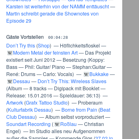
Karsten ist weiterhin von der NAMM enttäuscht
—
Martin schreibt gerade die Shownotes von
Episode 29
Gäste Vortstellen
00:04:28
Don’t Try this
(
Shop
) —
Höflichkeitsfloskel
—
Modern Metal der feinsten Art
—
Das Projekt
existiert seit Juni 2012
—
Besetzung
(
Koppy:
Bass
—
Phil: Guitar/ Piano
—
Stephan:Guitar
—
René: Drums
—
Carlo: Vocals
) —
Bukkake
—
Dessau
—
Don’t Try This: Wireless Slaves
(
Album
—
8 tracks
—
Digipack mit Booklet
—
Release: 15.01.2016
—
Spieldauer: 36:13
) —
Artwork
(
Grafx Tattoo Studio
) —
Proberaum
(
Kulturfabrik Dessau
) —
Borne from Pain
(
Beat
Club Dessau
) —
Album selbst vorproduziert
—
Soundart Recording
(
Roßlau
—
Christian
Engel
) —
Im Studio alles neu Aufgenommen
außer die Samples
—
Kommende Gigs
(
27,02 in