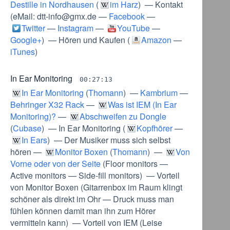
Destille in Nordhausen
(
im Harz
) —
Kontakt
(
eMail: dtt-info@gmx.de
—
Facebook
—
Twitter
—
Instagram
—
YouTube
—
Google+
) —
Hören und Kaufen
(
Amazon
—
iTunes
)
In Ear Monitoring
00:27:13
In Ear Monitoring
(
Thomann
) —
Kambrium
—
Behringer X32 Rack
—
Was ist IEM (In Ear
Monitoring)?
—
Abschweifen zu Dongle
(
Cubase
) —
In Ear Monitoring
(
Kopfhörer
—
In Ears
) —
Der Musiker muss sich selbst
hören
—
Monitor Boxen
(
Thomann
) —
Von
Vorne oder von der Seite
(
Floor monitors
—
Active monitors
—
Side-fill monitors
) —
Vorteil
von Monitor Boxen
(
Gitarrenbox im Raum klingt
schöner als direkt im Ohr
—
Druck muss man
fühlen können damit man ihn zum Hörer
vermitteln kann
) —
Vorteil von IEM
(
Leise